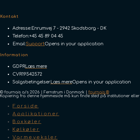
Kontakt
Adresse:
Enrumvej 7 - 2942 Skodsborg - DK
Telefon:
+45 45 89 04 45
Email:
Support
Opens in your application
Information
GDPR
Læs mere
CVR
19542572
Salgsbetingelser
Læs mere
Opens in your application
© fournais a/s 2026 | Fernstrum i Danmark |
fournais ®
Kopiering fra denne hjemmeside må kun finde sted på institutioner ell
Forside
Applikationer
Boxkøler
Kølkøler
Varmeveksler