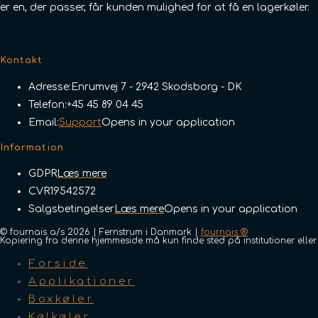
er en, der passer, får kunden mulighed for at få en lagerkøler.
Kontakt
Adresse:
Enrumvej 7 - 2942 Skodsborg - DK
Telefon:
+45 45 89 04 45
Email:
Support
Opens in your application
Information
GDPR
Læs mere
CVR
19542572
Salgsbetingelser
Læs mere
Opens in your application
© fournais a/s 2026 | Fernstrum i Danmark |
fournais ®
Kopiering fra denne hjemmeside må kun finde sted på institutioner ell
Forside
Applikationer
Boxkøler
Kølkøler