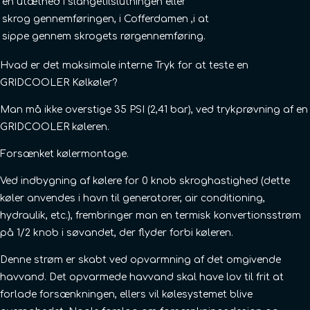
en utæthed i slangetilslutningen eller
skrog gennemføringen, i Cofferdamen ,i at
sippe gennem skrogets rørgennemføring.
Hvad er det maksimale interne Tryk for at teste en
GRIDCOOLER Kølkøler?
Man må ikke overstige 35 PSI (2,41 bar), ved trykprøvning af en
GRIDCOOLER køleren.
Forsænket kølermontage.
Ved indbygning af kølere for 0 knob skroghastighed (dette
køler anvendes i havn til generatorer, air conditioning,
hydraulik, etc.), frembringer man en termisk konvertionsstrøm
på 1/2 knob i søvandet, der flyder forbi køleren.
Denne strøm er skabt ved opvarmning af det omgivende
havvand. Det opvarmede havvand skal have lov til frit at
forlade forsænkningen, ellers vil kølesystemet blive