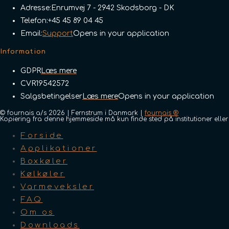
Adresse:
Enrumvej 7 - 2942 Skodsborg - DK
Telefon:
+45 45 89 04 45
Email:
Support
Opens in your application
Information
GDPR
Læs mere
CVR
19542572
Salgsbetingelser
Læs mere
Opens in your application
© fournais a/s 2026 | Fernstrum i Danmark |
fournais ®
Kopiering fra denne hjemmeside må kun finde sted på institutioner ell
Forside
Applikationer
Boxkøler
Kølkøler
Varmeveksler
FAQ
Om os
Downloads