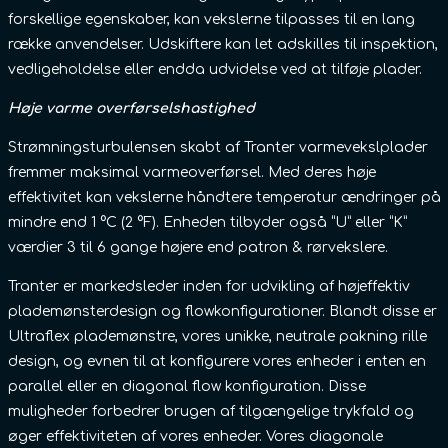
forskellige egenskaber, kan vekslerne tilpasses til en lang
række anvendelser. Udskiftere kan let adskilles til inspektion,
vedligeholdelse eller endda udvidelse ved at tilføje plader.
Høje varme overførselshastighed
Strømningsturbulensen skabt af Tranter varmevekslplader
fremmer maksimal varmeoverførsel. Med deres høje
effektivitet kan vekslerne håndtere temperatur ændringer på
mindre end 1 °C (2 °F). Enheden tilbyder også “U” eller “K”
værdier 3 til 6 gange højere end patron & rørvekslere.
Tranter er markedsleder inden for udvikling af højeffektiv
plademønsterdesign og flowkonfigurationer. Blandt disse er
Ultraflex plademønstre, vores unikke, neutrale pakning rille
design, og evnen til at konfigurere vores enheder i enten en
parallel eller en diagonal flow konfiguration. Disse
muligheder forbedrer brugen af tilgængelige trykfald og
øger effektiviteten af vores enheder. Vores diagonale