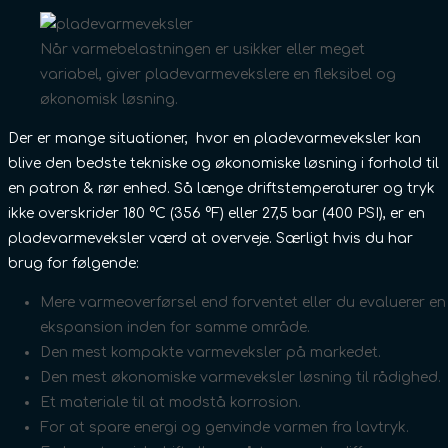
Når varmebelastningen er usikker eller meget
variabel, giver pladevarmevekslere en fleksibel og
økonomisk løsning.
Der er mange situationer, hvor en pladevarmeveksler kan
blive den bedste tekniske og økonomiske løsning i forhold til
en patron & rør enhed. Så længe driftstemperaturer og tryk
ikke overskrider 180 °C (356 °F) eller 27,5 bar (400 PSI), er en
pladevarmeveksler værd at overveje. Særligt hvis du har
brug for følgende:
Mere varmeoverførsel end forventet eller du evaluerer en
ekspansion inden for samme område.
Den mest kompakte varmeveksler på markedet.
Den mest økonomiske varmeveksler løsning til rådighed.
Et materiale til at modstå korrosion.
For at spare energi og genvinde varmen fra lavtryk.