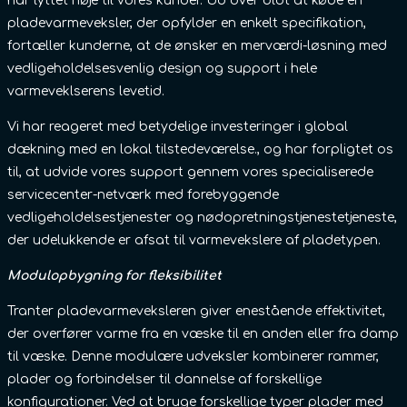
har lyttet nøje til vores kunder. Ud over blot at købe en
pladevarmeveksler, der opfylder en enkelt specifikation,
fortæller kunderne, at de ønsker en merværdi-løsning med
vedligeholdelsesvenlig design og support i hele
varmeveklserens levetid.
Vi har reageret med betydelige investeringer i global
dækning med en lokal tilstedeværelse., og har forpligtet os
til, at udvide vores support gennem vores specialiserede
servicecenter-netværk med forebyggende
vedligeholdelsestjenester og nødopretningstjenestetjeneste,
der udelukkende er afsat til varmevekslere af pladetypen.
Modulopbygning for fleksibilitet
Tranter pladevarmeveksleren giver enestående effektivitet,
der overfører varme fra en væske til en anden eller fra damp
til væske. Denne modulære udveksler kombinerer rammer,
plader og forbindelser til dannelse af forskellige
konfigurationer. Ved at bruge forskellige typer plader med