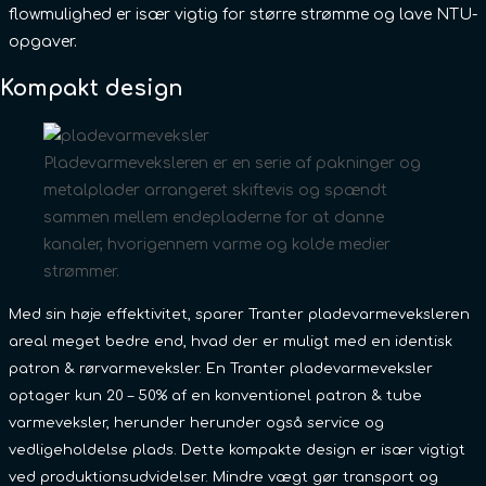
flowmulighed er især vigtig for større strømme og lave NTU-
opgaver.
Kompakt design
Pladevarmeveksleren er en serie af pakninger og
metalplader arrangeret skiftevis og spændt
sammen mellem endepladerne for at danne
kanaler, hvorigennem varme og kolde medier
strømmer.
Med sin høje effektivitet, sparer Tranter pladevarmeveksleren
areal meget bedre end, hvad der er muligt med en identisk
patron & rørvarmeveksler. En Tranter pladevarmeveksler
optager kun 20 – 50% af en konventionel patron & tube
varmeveksler, herunder herunder også service og
vedligeholdelse plads. Dette kompakte design er især vigtigt
ved produktionsudvidelser. Mindre vægt gør transport og